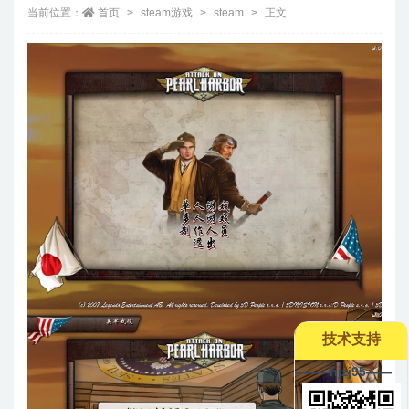
当前位置：
首页
steam游戏
steam
正文
技术支持
--——hjzj95——