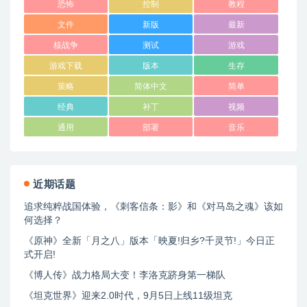
恐怖
控制
教程
文件
新版
最新
核战争
测试
游戏
游戏下载
版本
生存
策略
简体中文
简单
经典
补丁
视频
通用
部署
音乐
近期话题
追求纯粹战国体验，《刺客信条：影》和《对马岛之魂》该如
何选择？
《原神》全新「月之八」版本「映夏!归乡?千灵节!」今日正
式开启!
《博人传》战力格局大变！李洛克跻身第一梯队
《坦克世界》迎来2.0时代，9月5日上线11级坦克