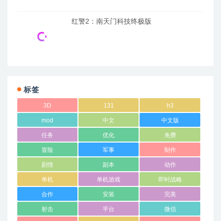
红警2：南天门科技终极版
标签
3D
131
h3
mod
中文
中文版
任务
优化
免费
冒险
军事
制作
剧情
副本
动作
单机
单机游戏
即时战略
合作
安装
完美
射击
平台
微信