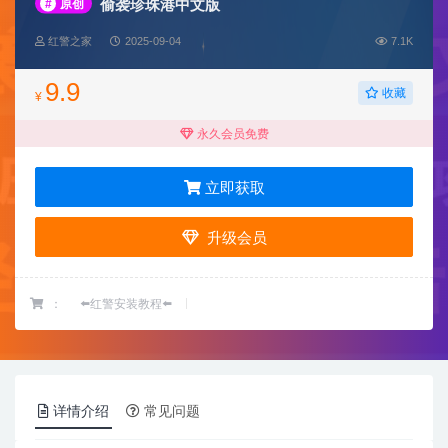
偷袭珍珠港中文版
#
原创
红警之家
2025-09-04
7.1K
9.9
收藏
¥
永久会员免费
立即获取
升级会员
：
⬅️红警安装教程⬅️
详情介绍
常见问题