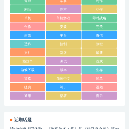
冒险
军事
制作
剧情
副本
动作
单机
单机游戏
即时战略
合作
安装
完美
射击
平台
微信
恐怖
控制
教程
文件
新版
最新
核战争
测试
游戏
游戏下载
版本
生存
策略
简体中文
简单
经典
补丁
视频
通用
部署
音乐
近期话题