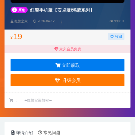
红警手机版【安卓版/鸿蒙系列】
#
原创
红警之家
2026-04-12
939.5K
19
收藏
¥
永久会员免费
立即获取
升级会员
：
⬅️红警安装教程⬅️
详情介绍
常见问题