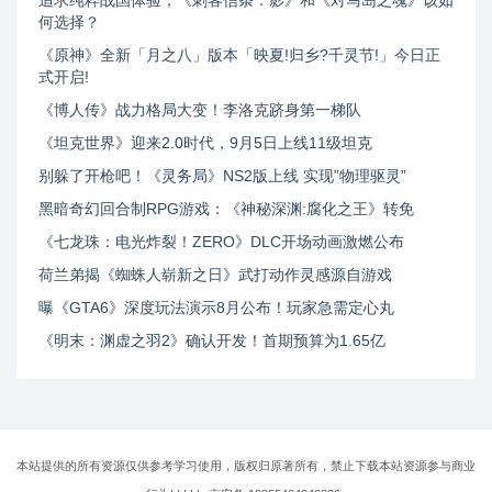
追求纯粹战国体验，《刺客信条：影》和《对马岛之魂》该如
何选择？
《原神》全新「月之八」版本「映夏!归乡?千灵节!」今日正
式开启!
《博人传》战力格局大变！李洛克跻身第一梯队
《坦克世界》迎来2.0时代，9月5日上线11级坦克
别躲了开枪吧！《灵务局》NS2版上线 实现”物理驱灵”
黑暗奇幻回合制RPG游戏：《神秘深渊:腐化之王》转免
《七龙珠：电光炸裂！ZERO》DLC开场动画激燃公布
荷兰弟揭《蜘蛛人崭新之日》武打动作灵感源自游戏
曝《GTA6》深度玩法演示8月公布！玩家急需定心丸
《明末：渊虚之羽2》确认开发！首期预算为1.65亿
本站提供的所有资源仅供参考学习使用，版权归原著所有，禁止下载本站资源参与商业