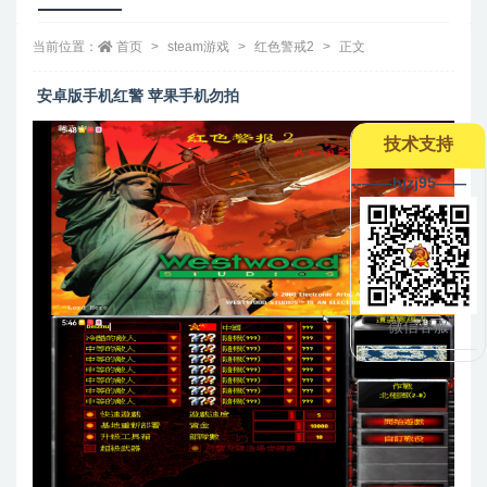
当前位置：
首页
steam游戏
红色警戒2
正文
安卓版手机红警 苹果手机勿拍
技术支持
--——hjzj95——
微信客服