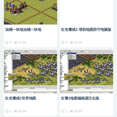
油桶一块地油桶一块地
红色警戒2:塔防地图防守电脑版
0
47.0K
0
51.6K
红色警戒2世界地图
红警2地图编辑器汉化版
0
40.0K
1
39.6K