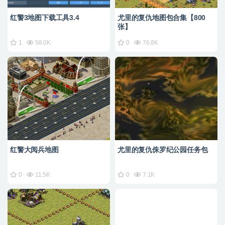
红警3地图下载工具3.4
尤里的复仇地图包合集【800
张】
1
58.0K
0
76.8K
红警大阅兵地图
尤里的复仇侏罗纪公园任务包
0
11.5K
0
7.1K