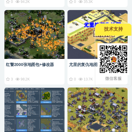
0
94.2K
0
35.3K
技术支持
--——hjzj95——
红警2000张地图包+修改器
尤里的复仇地图800张
微信客服
3
98.2K
0
13.7K