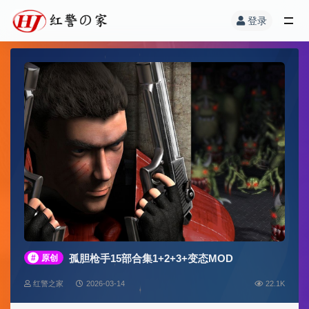
登录
孤胆枪手15部合集1+2+3+变态MOD
#
原创
红警之家
2026-03-14
22.1K