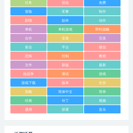
任务
优化
免费
冒险
军事
制作
剧情
副本
动作
单机
单机游戏
即时战略
合作
安装
完美
射击
平台
微信
恐怖
控制
教程
文件
新版
最新
核战争
测试
游戏
游戏下载
版本
生存
策略
简体中文
简单
经典
补丁
视频
通用
部署
音乐