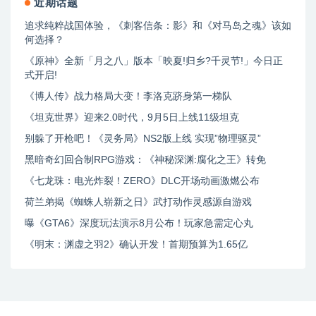
近期话题
追求纯粹战国体验，《刺客信条：影》和《对马岛之魂》该如
何选择？
《原神》全新「月之八」版本「映夏!归乡?千灵节!」今日正
式开启!
《博人传》战力格局大变！李洛克跻身第一梯队
《坦克世界》迎来2.0时代，9月5日上线11级坦克
别躲了开枪吧！《灵务局》NS2版上线 实现”物理驱灵”
黑暗奇幻回合制RPG游戏：《神秘深渊:腐化之王》转免
《七龙珠：电光炸裂！ZERO》DLC开场动画激燃公布
荷兰弟揭《蜘蛛人崭新之日》武打动作灵感源自游戏
曝《GTA6》深度玩法演示8月公布！玩家急需定心丸
《明末：渊虚之羽2》确认开发！首期预算为1.65亿