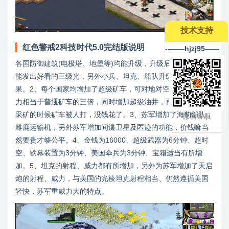
技术支持
红色警戒2科技时代5.0完结版说明
--——hjzj95——
各国防御建筑(电极塔、地堡等)均能升级，升级后威力强大、且
能发出好看的三级光，另外小兵、坦克、船队升级后也有此效
果。2、每个国家均增加了超级矿车，可对地对空，另外采矿能
力相当于普通矿车的三倍，同时增加超级油井，再也不用担心
采矿的时候矿车被人打，没钱花了。3、苏军增加了海豹部队，
微信客服
雌鹿运输机，另外苏军增加间谍卫星及匿迹的功能，价钱嘛当
然要贵才够公平。4、金钱为16000、超级武器为6分钟、超时
空、铁幕装置为3分钟、美国伞兵为3分钟、宝箱适当有所增
加。5、坦克的射程、威力都有所增加，另外为苏军增加了天启
炮的射程、威力，与美国的光棱坦克射程相当、仍然遵循美国
轻快，苏军重威力大的特点。