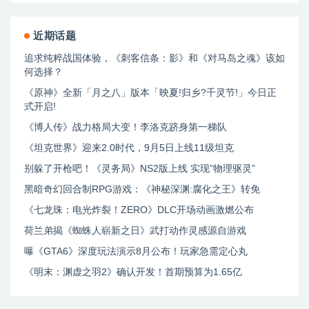
近期话题
追求纯粹战国体验，《刺客信条：影》和《对马岛之魂》该如
何选择？
《原神》全新「月之八」版本「映夏!归乡?千灵节!」今日正
式开启!
《博人传》战力格局大变！李洛克跻身第一梯队
《坦克世界》迎来2.0时代，9月5日上线11级坦克
别躲了开枪吧！《灵务局》NS2版上线 实现”物理驱灵”
黑暗奇幻回合制RPG游戏：《神秘深渊:腐化之王》转免
《七龙珠：电光炸裂！ZERO》DLC开场动画激燃公布
荷兰弟揭《蜘蛛人崭新之日》武打动作灵感源自游戏
曝《GTA6》深度玩法演示8月公布！玩家急需定心丸
《明末：渊虚之羽2》确认开发！首期预算为1.65亿