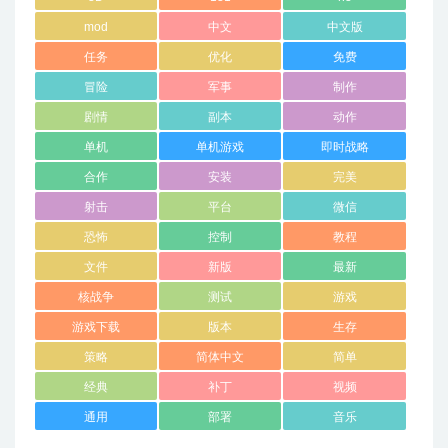
mod
中文
中文版
任务
优化
免费
冒险
军事
制作
剧情
副本
动作
单机
单机游戏
即时战略
合作
安装
完美
射击
平台
微信
恐怖
控制
教程
文件
新版
最新
核战争
测试
游戏
游戏下载
版本
生存
策略
简体中文
简单
经典
补丁
视频
通用
部署
音乐