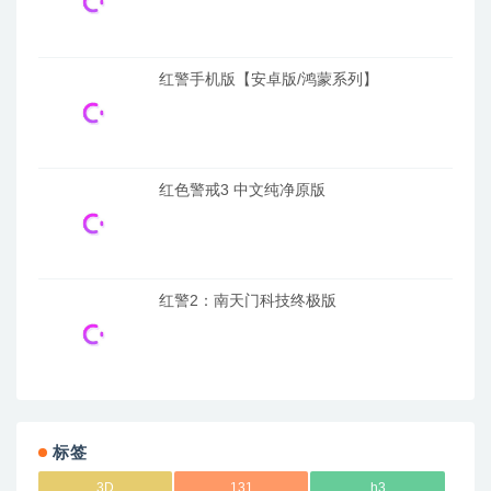
红警手机版【安卓版/鸿蒙系列】
红色警戒3 中文纯净原版
红警2：南天门科技终极版
标签
3D
131
h3