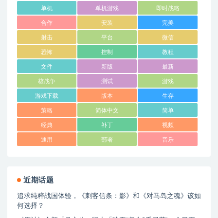
单机
单机游戏
即时战略
合作
安装
完美
射击
平台
微信
恐怖
控制
教程
文件
新版
最新
核战争
测试
游戏
游戏下载
版本
生存
策略
简体中文
简单
经典
补丁
视频
通用
部署
音乐
近期话题
追求纯粹战国体验，《刺客信条：影》和《对马岛之魂》该如
何选择？