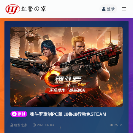
登录
魂斗罗重制PC版 加鲁加行动免STEAM
#
原创
红警之家
2026-06-03
25.3K