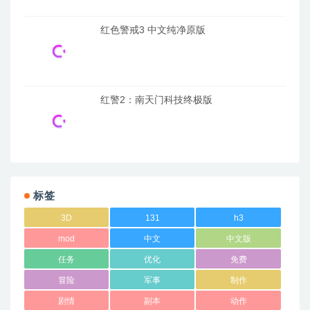
红色警戒3 中文纯净原版
红警2：南天门科技终极版
标签
3D
131
h3
mod
中文
中文版
任务
优化
免费
冒险
军事
制作
剧情
副本
动作