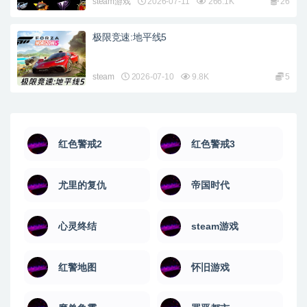
steam游戏
2026-07-11
266.1K
26
极限竞速:地平线5
steam
2026-07-10
9.8K
5
红色警戒2
红色警戒3
尤里的复仇
帝国时代
心灵终结
steam游戏
红警地图
怀旧游戏