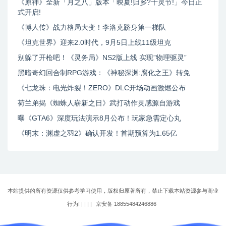
《原神》全新「月之八」版本「映夏!归乡?千灵节!」今日正
式开启!
《博人传》战力格局大变！李洛克跻身第一梯队
《坦克世界》迎来2.0时代，9月5日上线11级坦克
别躲了开枪吧！《灵务局》NS2版上线 实现”物理驱灵”
黑暗奇幻回合制RPG游戏：《神秘深渊:腐化之王》转免
《七龙珠：电光炸裂！ZERO》DLC开场动画激燃公布
荷兰弟揭《蜘蛛人崭新之日》武打动作灵感源自游戏
曝《GTA6》深度玩法演示8月公布！玩家急需定心丸
《明末：渊虚之羽2》确认开发！首期预算为1.65亿
本站提供的所有资源仅供参考学习使用，版权归原著所有，禁止下载本站资源参与商业
行为! | |
|
|
京安备 18855484246886