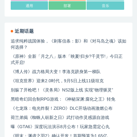
通用
部署
音乐
近期话题
追求纯粹战国体验，《刺客信条：影》和《对马岛之魂》该如
何选择？
《原神》全新「月之八」版本「映夏!归乡?千灵节!」今日正
式开启!
《博人传》战力格局大变！李洛克跻身第一梯队
《坦克世界》迎来2.0时代，9月5日上线11级坦克
别躲了开枪吧！《灵务局》NS2版上线 实现”物理驱灵”
黑暗奇幻回合制RPG游戏：《神秘深渊:腐化之王》转免
《七龙珠：电光炸裂！ZERO》DLC开场动画激燃公布
荷兰弟揭《蜘蛛人崭新之日》武打动作灵感源自游戏
曝《GTA6》深度玩法演示8月公布！玩家急需定心丸
《明末：渊虚之羽2》确认开发！首期预算为1.65亿