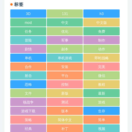
标签
3D
131
h3
mod
中文
中文版
任务
优化
免费
冒险
军事
制作
剧情
副本
动作
单机
单机游戏
即时战略
合作
安装
完美
射击
平台
微信
恐怖
控制
教程
文件
新版
最新
核战争
测试
游戏
游戏下载
版本
生存
策略
简体中文
简单
经典
补丁
视频