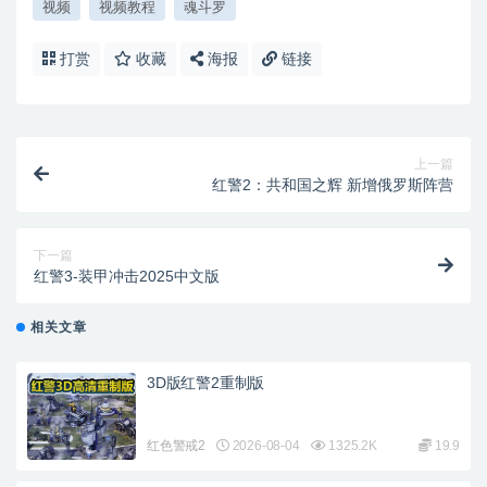
视频
视频教程
魂斗罗
打赏
收藏
海报
链接
上一篇
红警2：共和国之辉 新增俄罗斯阵营
下一篇
红警3-装甲冲击2025中文版
相关文章
3D版红警2重制版
红色警戒2
2026-08-04
1325.2K
19.9