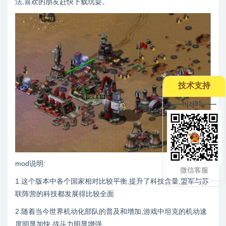
法,喜欢的朋友赶快下载玩耍。
技术支持
--——hjzj95——
mod说明:
微信客服
1.这个版本中各个国家相对比较平衡,提升了科技含量,盟军与苏
联阵营的科技都发展得比较全面
2.随着当今世界机动化部队的普及和增加,游戏中坦克的机动速
度明显加快,战斗力明显增强。