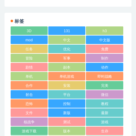
标签
3D
131
h3
mod
中文
中文版
任务
优化
免费
冒险
军事
制作
剧情
副本
动作
单机
单机游戏
即时战略
合作
安装
完美
射击
平台
微信
恐怖
控制
教程
文件
新版
最新
核战争
测试
游戏
游戏下载
版本
生存