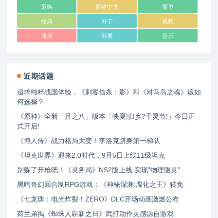
策略
简体中文
简单
经典
补丁
视频
通用
部署
音乐
近期话题
追求纯粹战国体验，《刺客信条：影》和《对马岛之魂》该如
何选择？
《原神》全新「月之八」版本「映夏!归乡?千灵节!」今日正
式开启!
《博人传》战力格局大变！李洛克跻身第一梯队
《坦克世界》迎来2.0时代，9月5日上线11级坦克
别躲了开枪吧！《灵务局》NS2版上线 实现”物理驱灵”
黑暗奇幻回合制RPG游戏：《神秘深渊:腐化之王》转免
《七龙珠：电光炸裂！ZERO》DLC开场动画激燃公布
荷兰弟揭《蜘蛛人崭新之日》武打动作灵感源自游戏