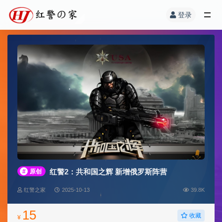
登录
红警2：共和国之辉 新增俄罗斯阵营
#
原创
红警之家
2025-10-13
39.8K
15
收藏
¥