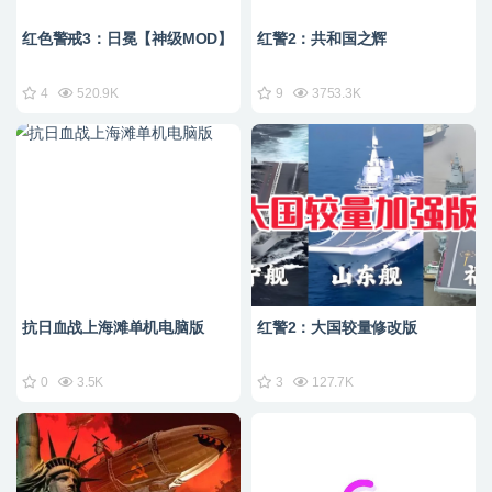
红色警戒3：日冕【神级MOD】
红警2：共和国之辉
4
520.9K
9
3753.3K
抗日血战上海滩单机电脑版
红警2：大国较量修改版
0
3.5K
3
127.7K