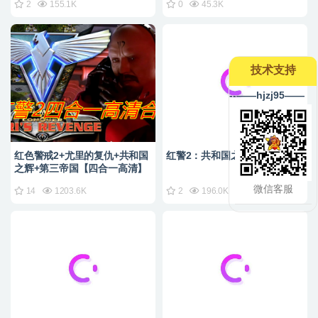
2
155.1K
0
45.3K
技术支持
--——hjzj95——
红色警戒2+尤里的复仇+共和国
红警2：共和国之辉2025重制版
之辉+第三帝国【四合一高清】
微信客服
14
1203.6K
2
196.0K