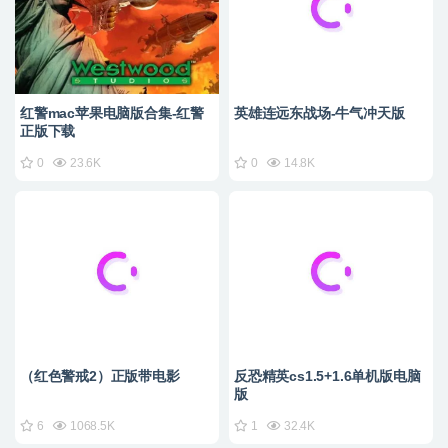
红警mac苹果电脑版合集-红警
英雄连远东战场-牛气冲天版
正版下载
0
23.6K
0
14.8K
（红色警戒2）正版带电影
反恐精英cs1.5+1.6单机版电脑
版
6
1068.5K
1
32.4K