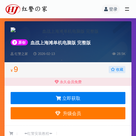
登录
血战上海滩单机电脑版 完整版
#
原创
红警之家
2026-02-13
28.5K
9
收藏
¥
永久会员免费
立即获取
升级会员
：
⬅️红警安装教程⬅️