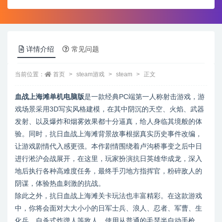
详情介绍
常见问题
当前位置：
首页
steam游戏
steam
正文
血战上海滩单机电脑版
是一款经典PC端第一人称射击游戏，游
戏场景采用3D写实风格建模，在其中阴沉的天空、火焰、武器
发射、以及爆炸和烟雾效果都十分逼真，给人身临其境般的体
验。同时，抗日血战上海滩背景故事根据真实历史事件改编，
让游戏剧情代入感更强。本作剧情围绕着卢沟桥事变之后中日
进行淞沪会战展开，在这里，玩家扮演抗日英雄华成龙，深入
地后执行各种高难度任务，最终手刃地方指挥官，粉碎敌人的
阴谋，体验热血刺激的抗战。
除此之外，抗日血战上海滩关卡玩法也丰富精彩。在这款游戏
中，你将会面对大大小小的日军士兵、浪人、忍者、军曹、生
化兵、自杀式炸弹人等敌人，使用从普通的毛瑟半自动手枪、