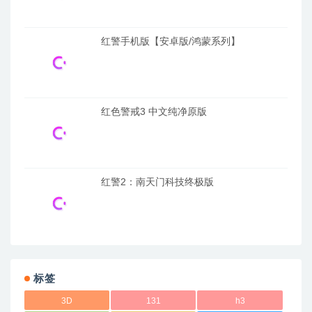
红警手机版【安卓版/鸿蒙系列】
红色警戒3 中文纯净原版
红警2：南天门科技终极版
标签
3D
131
h3