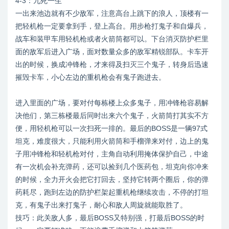
4-3：九死一生
一出来池边就有不少敌军，注意高台上跳下的浪人，顶楼有一
把轻机枪一定要拿到手，登上高台。用步枪打鬼子和自爆兵，
战车和装甲车用轻机枪或者火箭筒都可以。下台消灭防护栏里
面的敌军后进入广场，面对数量众多的敌军精锐部队。卡车开
出的时候，换成冲锋枪，才来得及扫灭三个鬼子，转身后迅速
摧毁卡车，小心左边的重机枪会有鬼子跑进去。
进入里面的广场，要对付每栋楼上众多鬼子，用冲锋枪容易解
决他们，第三栋楼最后同时出来六个鬼子，火箭筒打其实不方
便，用轻机枪可以一次扫死一排的。最后的BOSS是一辆97式
坦克，难度很大，只能利用火箭筒和手榴弹来对付，边上的鬼
子用冲锋枪和轻机枪对付，主角自动利用掩体保护自己，中途
有一次机会补充弹药，还可以捡到几个医药包，坦克向你冲来
的时候，全力开火会把它打回去，坚持它转两个圈后，你的弹
药耗尽，跑到左边的防护栏架起重机枪继续攻击，不停的打坦
克，有鬼子出来打鬼子，耐心和敌人周旋就能取胜了。
技巧：此关敌人多，最后BOSS又特别强，打最后BOSS的时