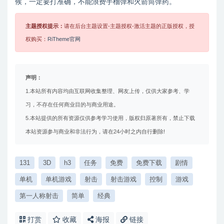
候，一定要打准确，不能浪费手榴弹和火箭筒弹药。
主题授权提示：
请在后台主题设置-主题授权-激活主题的正版授权，授
权购买：
RiTheme官网
声明：
1.本站所有内容均由互联网收集整理、网友上传，仅供大家参考、学
习，不存在任何商业目的与商业用途。
5.本站提供的所有资源仅供参考学习使用，版权归原著所有，禁止下载
本站资源参与商业和非法行为，请在24小时之内自行删除!
131
3D
h3
任务
免费
免费下载
剧情
单机
单机游戏
射击
射击游戏
控制
游戏
第一人称射击
简单
经典
打赏
收藏
海报
链接