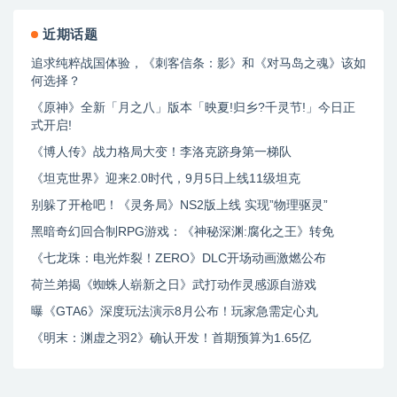
近期话题
追求纯粹战国体验，《刺客信条：影》和《对马岛之魂》该如
何选择？
《原神》全新「月之八」版本「映夏!归乡?千灵节!」今日正
式开启!
《博人传》战力格局大变！李洛克跻身第一梯队
《坦克世界》迎来2.0时代，9月5日上线11级坦克
别躲了开枪吧！《灵务局》NS2版上线 实现”物理驱灵”
黑暗奇幻回合制RPG游戏：《神秘深渊:腐化之王》转免
《七龙珠：电光炸裂！ZERO》DLC开场动画激燃公布
荷兰弟揭《蜘蛛人崭新之日》武打动作灵感源自游戏
曝《GTA6》深度玩法演示8月公布！玩家急需定心丸
《明末：渊虚之羽2》确认开发！首期预算为1.65亿