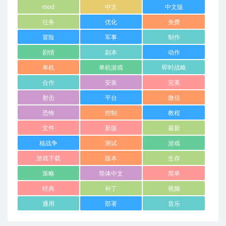
mod
中文
中文版
任务
优化
免费
冒险
军事
制作
剧情
副本
动作
单机
单机游戏
即时战略
合作
安装
完美
射击
平台
微信
恐怖
控制
教程
文件
新版
最新
核战争
测试
游戏
游戏下载
版本
生存
策略
简体中文
简单
经典
补丁
视频
通用
部署
音乐