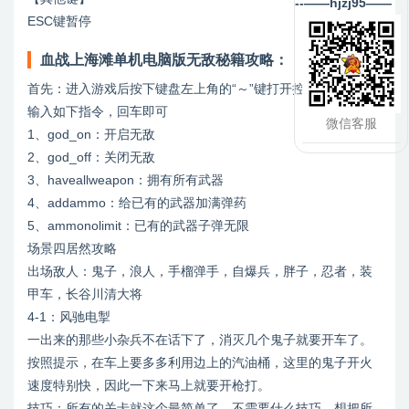
--——hjzj95——
ESC键暂停
血战上海滩单机电脑版无敌秘籍攻略：
首先：进入游戏后按下键盘左上角的“～”键打开控制台
输入如下指令，回车即可
微信客服
1、god_on：开启无敌
2、god_off：关闭无敌
3、haveallweapon：拥有所有武器
4、addammo：给已有的武器加满弹药
5、ammonolimit：已有的武器子弹无限
场景四居然攻略
出场敌人：鬼子，浪人，手榴弹手，自爆兵，胖子，忍者，装
甲车，长谷川清大将
4-1：风驰电掣
一出来的那些小杂兵不在话下了，消灭几个鬼子就要开车了。
按照提示，在车上要多多利用边上的汽油桶，这里的鬼子开火
速度特别快，因此一下来马上就要开枪打。
技巧：所有的关卡就这个最简单了，不需要什么技巧，想把所