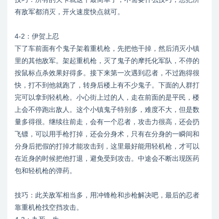
有敌军都消灭，开火速度快点就可。
4-2：伊贺上忍
下了车前面有个鬼子架着重机枪，先把他干掉，然后消灭小镇
里的其他敌军。架起重机枪，灭了鬼子的摩托化军队，不停的
按鼠标点杀效果好得多。接下来第一次遇到忍者，不过跑得很
快，打不到他就跑了，转身后楼上有不少鬼子。下面的人群打
完可以拿到轻机枪。小心街上过的人，走在前面的是平民，楼
上会不停跑出敌人。这个小镇鬼子特别多，难度不大，但是数
量多得很。继续往前走，会有一个忍者，攻击力很高，还会扔
飞镖，可以用手枪打掉，还会分身术，只有在分身的一瞬间和
分身后把假的打掉才能攻击到，这里最好能用轻机枪，才可以
在近身的时候把他打退，避免受到攻击。中途会不断出现医药
包和轻机枪的弹药。
技巧：此关敌军相当多，用冲锋枪和步枪解决吧，最后的忍者
靠重机枪找空挡攻击。