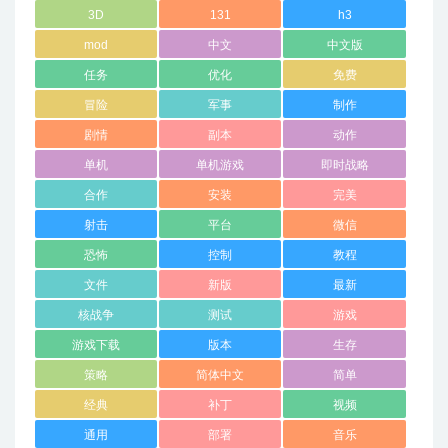
3D
131
h3
mod
中文
中文版
任务
优化
免费
冒险
军事
制作
剧情
副本
动作
单机
单机游戏
即时战略
合作
安装
完美
射击
平台
微信
恐怖
控制
教程
文件
新版
最新
核战争
测试
游戏
游戏下载
版本
生存
策略
简体中文
简单
经典
补丁
视频
通用
部署
音乐