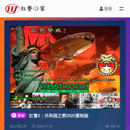
登录
红警2：共和国之辉2025重制版
#
原创
红警之家
2026-07-09
195.3K