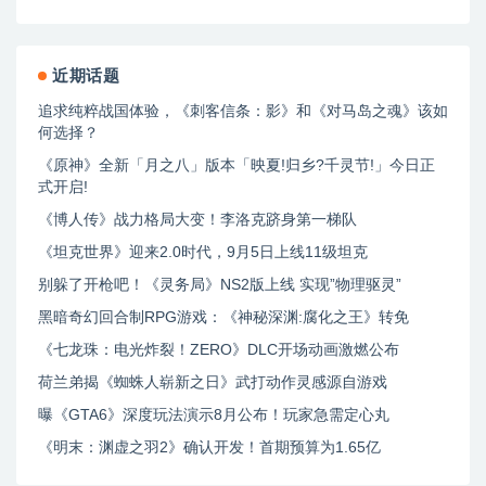
近期话题
追求纯粹战国体验，《刺客信条：影》和《对马岛之魂》该如
何选择？
《原神》全新「月之八」版本「映夏!归乡?千灵节!」今日正
式开启!
《博人传》战力格局大变！李洛克跻身第一梯队
《坦克世界》迎来2.0时代，9月5日上线11级坦克
别躲了开枪吧！《灵务局》NS2版上线 实现”物理驱灵”
黑暗奇幻回合制RPG游戏：《神秘深渊:腐化之王》转免
《七龙珠：电光炸裂！ZERO》DLC开场动画激燃公布
荷兰弟揭《蜘蛛人崭新之日》武打动作灵感源自游戏
曝《GTA6》深度玩法演示8月公布！玩家急需定心丸
《明末：渊虚之羽2》确认开发！首期预算为1.65亿