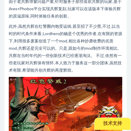
由于老共辉弹窗问题严重,针对服务于那些喜欢共辉的玩家,基于
Ares+Phobos平台实现共辉复刻,玩家可以在该版本下体验共辉
的原滋原味,同时体验任务的创新。
此外,虽然共辉在红警圈内饱受诟病,甚至招了不少黑,不过,以当
时的时代条件来看,Lordhero的确是个优秀的作者,在有限的资源
下,利用很多废案创造了一个mod,相比各种抄袭收费的劣质
mod,共辉还是完全可以的。只是,跟如今的mod制作环境相比,
共辉在当时年代的一些创新技术已经逐渐淘汰。 不过,依然有一
些老玩家对共辉保有情怀,本人致力于服务这一部分团体,虽然技
术有限,希望能共创共辉的再度辉煌。
技术支持