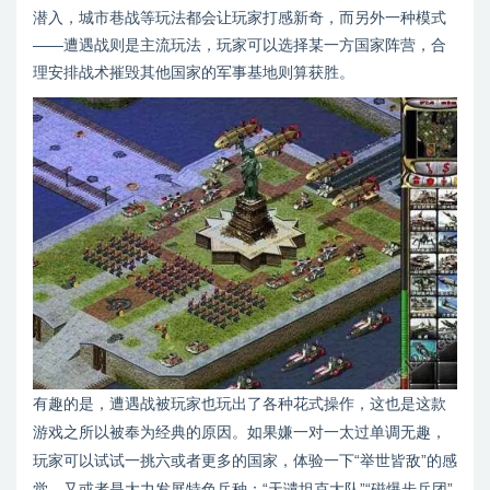
潜入，城市巷战等玩法都会让玩家打感新奇，而另外一种模式
——遭遇战则是主流玩法，玩家可以选择某一方国家阵营，合
理安排战术摧毁其他国家的军事基地则算获胜。
有趣的是，遭遇战被玩家也玩出了各种花式操作，这也是这款
游戏之所以被奉为经典的原因。如果嫌一对一太过单调无趣，
玩家可以试试一挑六或者更多的国家，体验一下“举世皆敌”的感
觉，又或者是大力发展特色兵种：“天谴坦克大队”“磁爆步兵团”