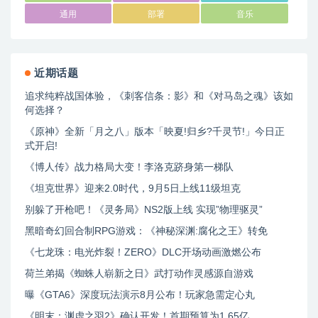
通用
部署
音乐
近期话题
追求纯粹战国体验，《刺客信条：影》和《对马岛之魂》该如
何选择？
《原神》全新「月之八」版本「映夏!归乡?千灵节!」今日正
式开启!
《博人传》战力格局大变！李洛克跻身第一梯队
《坦克世界》迎来2.0时代，9月5日上线11级坦克
别躲了开枪吧！《灵务局》NS2版上线 实现”物理驱灵”
黑暗奇幻回合制RPG游戏：《神秘深渊:腐化之王》转免
《七龙珠：电光炸裂！ZERO》DLC开场动画激燃公布
荷兰弟揭《蜘蛛人崭新之日》武打动作灵感源自游戏
曝《GTA6》深度玩法演示8月公布！玩家急需定心丸
《明末：渊虚之羽2》确认开发！首期预算为1.65亿