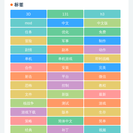
标签
3D
131
h3
mod
中文
中文版
任务
优化
免费
冒险
军事
制作
剧情
副本
动作
单机
单机游戏
即时战略
合作
安装
完美
射击
平台
微信
恐怖
控制
教程
文件
新版
最新
核战争
测试
游戏
游戏下载
版本
生存
策略
简体中文
简单
经典
补丁
视频