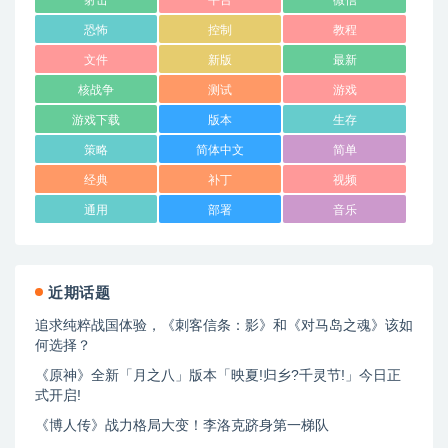
恐怖
控制
教程
文件
新版
最新
核战争
测试
游戏
游戏下载
版本
生存
策略
简体中文
简单
经典
补丁
视频
通用
部署
音乐
近期话题
追求纯粹战国体验，《刺客信条：影》和《对马岛之魂》该如
何选择？
《原神》全新「月之八」版本「映夏!归乡?千灵节!」今日正
式开启!
《博人传》战力格局大变！李洛克跻身第一梯队