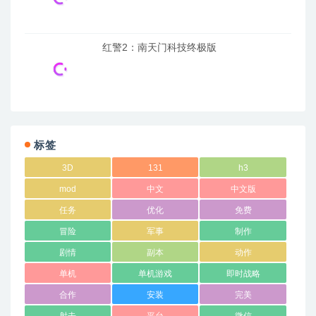
红警2：南天门科技终极版
标签
3D
131
h3
mod
中文
中文版
任务
优化
免费
冒险
军事
制作
剧情
副本
动作
单机
单机游戏
即时战略
合作
安装
完美
射击
平台
微信