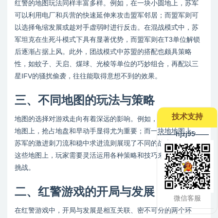
红警的地图玩法同样丰富多样。例如，在一块小圆地上，苏军
可以利用电厂和兵营的快速延伸来攻击盟军邻居；而盟军则可
以选择龟缩发展或趁对手虚弱时进行反击。在混战模式中，苏
军坦克在生死斗模式下具有显著优势，而盟军则在T3单位解锁
后逐渐占据上风。此外，团战模式中苏盟的搭配也颇具策略
性，如蚊子、天启、煤球、光棱等单位的巧妙组合，再配以三
星IFV的骚扰偷袭，往往能取得意想不到的效果。
三、不同地图的玩法与策略
技术支持
地图的选择对游戏走向有着深远的影响。例如，在一小块高原
地图上，抢占地盘和早动手显得尤为重要；而一块地地图上，
--——hjzj95——
苏军的激进刺刀流和稳中求进流则展现了不同的战术风格。在
这些地图上，玩家需要灵活运用各种策略和技巧来应对不同的
挑战。
二、红警游戏的开局与发展
微信客服
在红警游戏中，开局与发展是相互关联、密不可分的两个环