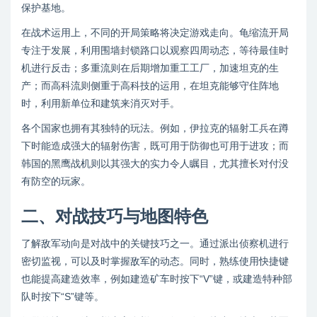
保护基地。
在战术运用上，不同的开局策略将决定游戏走向。龟缩流开局
专注于发展，利用围墙封锁路口以观察四周动态，等待最佳时
机进行反击；多重流则在后期增加重工工厂，加速坦克的生
产；而高科流则侧重于高科技的运用，在坦克能够守住阵地
时，利用新单位和建筑来消灭对手。
各个国家也拥有其独特的玩法。例如，伊拉克的辐射工兵在蹲
下时能造成强大的辐射伤害，既可用于防御也可用于进攻；而
韩国的黑鹰战机则以其强大的实力令人瞩目，尤其擅长对付没
有防空的玩家。
二、对战技巧与地图特色
了解敌军动向是对战中的关键技巧之一。通过派出侦察机进行
密切监视，可以及时掌握敌军的动态。同时，熟练使用快捷键
也能提高建造效率，例如建造矿车时按下“V”键，或建造特种部
队时按下“S”键等。