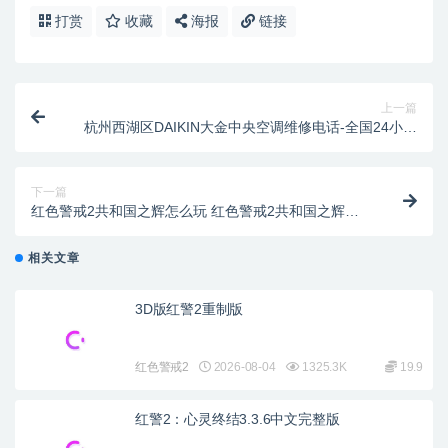
打赏
收藏
海报
链接
上一篇
杭州西湖区DAIKIN大金中央空调维修电话-全国24小时
热线电话
下一篇
红色警戒2共和国之辉怎么玩 红色警戒2共和国之辉玩
法攻略
相关文章
3D版红警2重制版
红色警戒2
2026-08-04
1325.3K
19.9
红警2：心灵终结3.3.6中文完整版