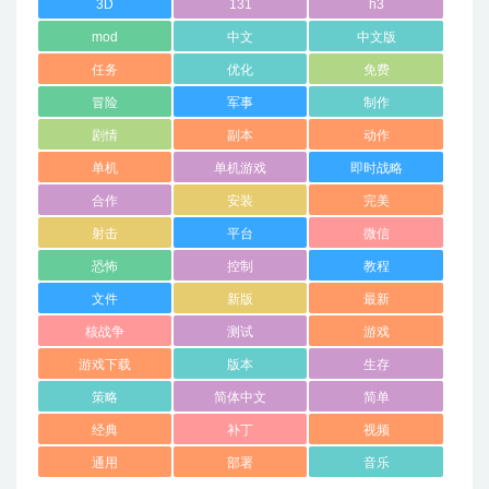
3D
131
h3
mod
中文
中文版
任务
优化
免费
冒险
军事
制作
剧情
副本
动作
单机
单机游戏
即时战略
合作
安装
完美
射击
平台
微信
恐怖
控制
教程
文件
新版
最新
核战争
测试
游戏
游戏下载
版本
生存
策略
简体中文
简单
经典
补丁
视频
通用
部署
音乐