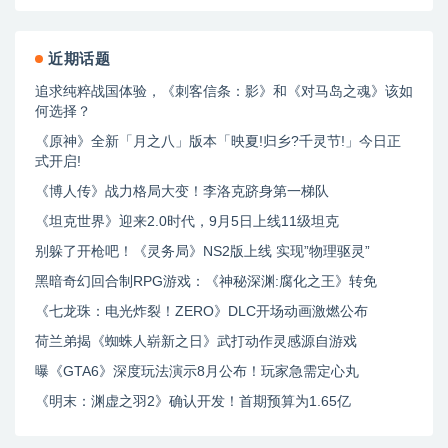
近期话题
追求纯粹战国体验，《刺客信条：影》和《对马岛之魂》该如
何选择？
《原神》全新「月之八」版本「映夏!归乡?千灵节!」今日正
式开启!
《博人传》战力格局大变！李洛克跻身第一梯队
《坦克世界》迎来2.0时代，9月5日上线11级坦克
别躲了开枪吧！《灵务局》NS2版上线 实现”物理驱灵”
黑暗奇幻回合制RPG游戏：《神秘深渊:腐化之王》转免
《七龙珠：电光炸裂！ZERO》DLC开场动画激燃公布
荷兰弟揭《蜘蛛人崭新之日》武打动作灵感源自游戏
曝《GTA6》深度玩法演示8月公布！玩家急需定心丸
《明末：渊虚之羽2》确认开发！首期预算为1.65亿