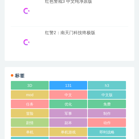
红色警戒3 中文纯净原版
红警2：南天门科技终极版
标签
3D
131
h3
mod
中文
中文版
任务
优化
免费
冒险
军事
制作
剧情
副本
动作
单机
单机游戏
即时战略