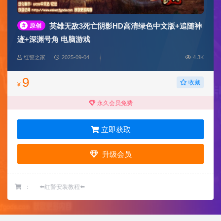
英雄无敌3死亡阴影HD高清绿色中文版+追随神
#
原创
迹+深渊号角 电脑游戏
红警之家
2025-09-04
4.3K
9
收藏
¥
永久会员免费
立即获取
升级会员
：
⬅️红警安装教程⬅️