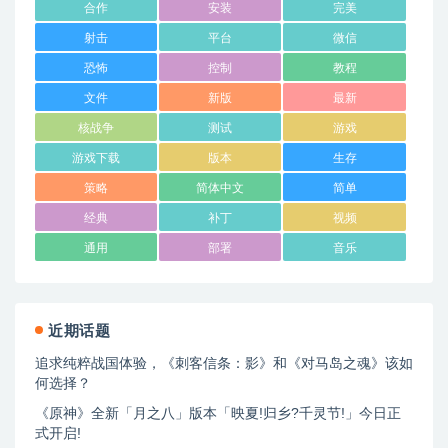
合作
安装
完美
射击
平台
微信
恐怖
控制
教程
文件
新版
最新
核战争
测试
游戏
游戏下载
版本
生存
策略
简体中文
简单
经典
补丁
视频
通用
部署
音乐
近期话题
追求纯粹战国体验，《刺客信条：影》和《对马岛之魂》该如
何选择？
《原神》全新「月之八」版本「映夏!归乡?千灵节!」今日正
式开启!