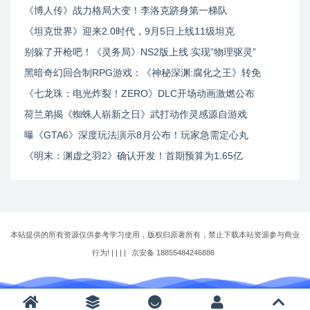
《博人传》战力格局大变！李洛克跻身第一梯队
《坦克世界》迎来2.0时代，9月5日上线11级坦克
别躲了开枪吧！《灵务局》NS2版上线 实现”物理驱灵”
黑暗奇幻回合制RPG游戏：《神秘深渊:腐化之王》转免
《七龙珠：电光炸裂！ZERO》DLC开场动画激燃公布
荷兰弟揭《蜘蛛人崭新之日》武打动作灵感源自游戏
曝《GTA6》深度玩法演示8月公布！玩家急需定心丸
《明末：渊虚之羽2》确认开发！首期预算为1.65亿
本站提供的所有资源仅供参考学习使用，版权归原著所有，禁止下载本站资源参与商业
行为! | |
|
|
京安备 18855484246886