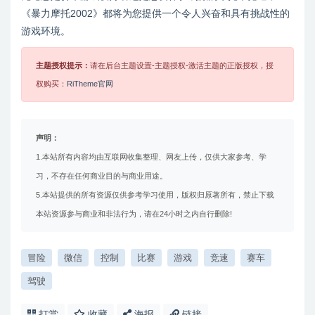
《暴力摩托2002》都将为您提供一个令人兴奋和具有挑战性的
游戏环境。
主题授权提示：
请在后台主题设置-主题授权-激活主题的正版授权，授
权购买：
RiTheme官网
声明：
1.本站所有内容均由互联网收集整理、网友上传，仅供大家参考、学
习，不存在任何商业目的与商业用途。
5.本站提供的所有资源仅供参考学习使用，版权归原著所有，禁止下载
本站资源参与商业和非法行为，请在24小时之内自行删除!
冒险
微信
控制
比赛
游戏
竞速
赛车
驾驶
打赏
收藏
海报
链接