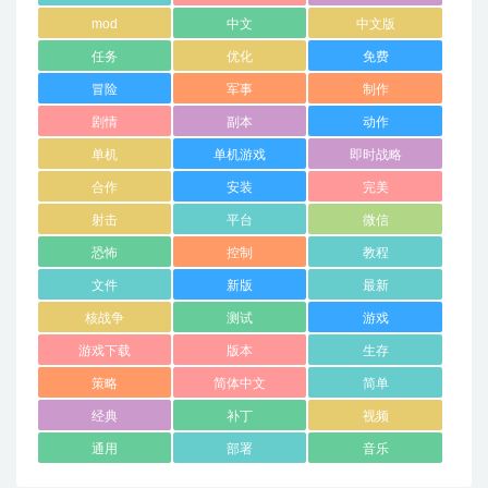
mod
中文
中文版
任务
优化
免费
冒险
军事
制作
剧情
副本
动作
单机
单机游戏
即时战略
合作
安装
完美
射击
平台
微信
恐怖
控制
教程
文件
新版
最新
核战争
测试
游戏
游戏下载
版本
生存
策略
简体中文
简单
经典
补丁
视频
通用
部署
音乐