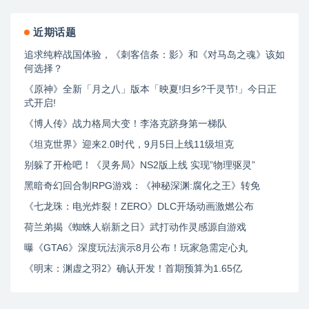
近期话题
追求纯粹战国体验，《刺客信条：影》和《对马岛之魂》该如
何选择？
《原神》全新「月之八」版本「映夏!归乡?千灵节!」今日正
式开启!
《博人传》战力格局大变！李洛克跻身第一梯队
《坦克世界》迎来2.0时代，9月5日上线11级坦克
别躲了开枪吧！《灵务局》NS2版上线 实现”物理驱灵”
黑暗奇幻回合制RPG游戏：《神秘深渊:腐化之王》转免
《七龙珠：电光炸裂！ZERO》DLC开场动画激燃公布
荷兰弟揭《蜘蛛人崭新之日》武打动作灵感源自游戏
曝《GTA6》深度玩法演示8月公布！玩家急需定心丸
《明末：渊虚之羽2》确认开发！首期预算为1.65亿