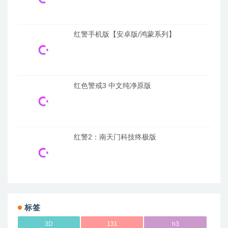
红警手机版【安卓版/鸿蒙系列】
红色警戒3 中文纯净原版
红警2：南天门科技终极版
标签
3D
131
h3