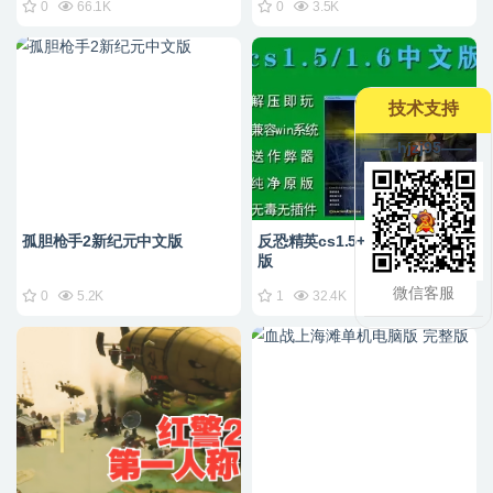
0
66.1K
0
3.5K
技术支持
--——hjzj95——
孤胆枪手2新纪元中文版
反恐精英cs1.5+1.6单机版电脑
版
微信客服
0
5.2K
1
32.4K