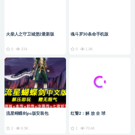
火柴人之守卫城堡2最新版
魂斗罗30条命手机版
0
334
0
1.0K
流星蝴蝶剑pc版安装包
红警2：解 放 全 球
2
6.5K
1
70.4K