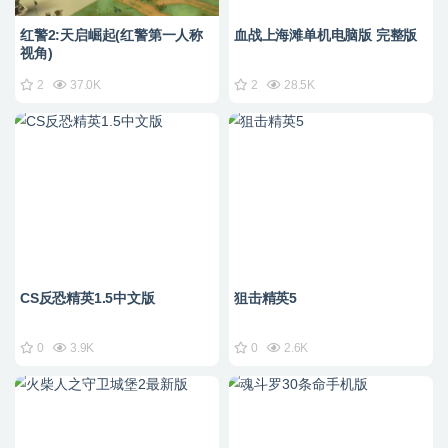
红警2:天启崛起(红警第一人称
血战上海滩单机电脑版 完整版
视角)
2
37.0K
2
28.5K
CS反恐精英1.5中文版
狙击精英5
0
3.9K
0
2.6K