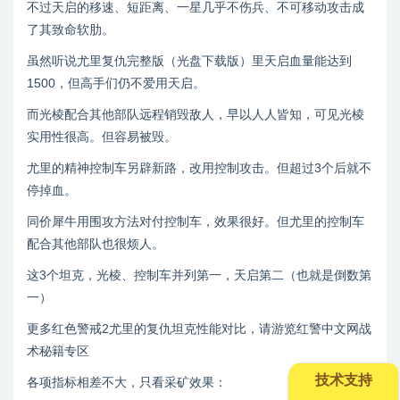
不过天启的移速、短距离、一星几乎不伤兵、不可移动攻击成
了其致命软肋。
虽然听说尤里复仇完整版（光盘下载版）里天启血量能达到
1500，但高手们仍不爱用天启。
而光棱配合其他部队远程销毁敌人，早以人人皆知，可见光棱
实用性很高。但容易被毁。
尤里的精神控制车另辟新路，改用控制攻击。但超过3个后就不
停掉血。
同价犀牛用围攻方法对付控制车，效果很好。但尤里的控制车
配合其他部队也很烦人。
这3个坦克，光棱、控制车并列第一，天启第二（也就是倒数第
一）
更多红色警戒2尤里的复仇坦克性能对比，请游览红警中文网战
术秘籍专区
技术支持
各项指标相差不大，只看采矿效果：