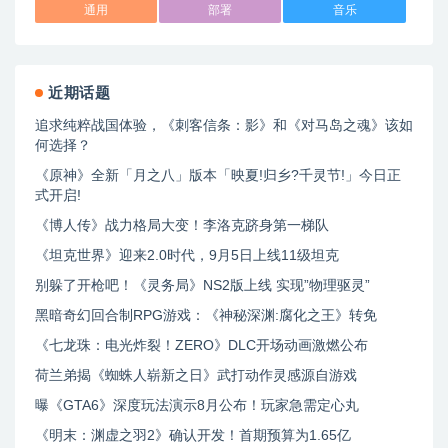
通用
部署
音乐
近期话题
追求纯粹战国体验，《刺客信条：影》和《对马岛之魂》该如
何选择？
《原神》全新「月之八」版本「映夏!归乡?千灵节!」今日正
式开启!
《博人传》战力格局大变！李洛克跻身第一梯队
《坦克世界》迎来2.0时代，9月5日上线11级坦克
别躲了开枪吧！《灵务局》NS2版上线 实现”物理驱灵”
黑暗奇幻回合制RPG游戏：《神秘深渊:腐化之王》转免
《七龙珠：电光炸裂！ZERO》DLC开场动画激燃公布
荷兰弟揭《蜘蛛人崭新之日》武打动作灵感源自游戏
曝《GTA6》深度玩法演示8月公布！玩家急需定心丸
《明末：渊虚之羽2》确认开发！首期预算为1.65亿