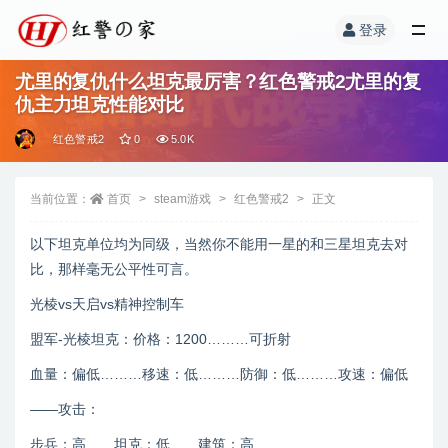
登录
尤里的复仇什么坦克最厉害？红色警戒2尤里的复
仇主力坦克性能对比
红色警戒2
0
5.0K
当前位置：
首页
steam游戏
红色警戒2
正文
以下坦克单位均为同级，当然你不能用一星的和三星坦克去对
比，那样毫无公平性可言。
光棱vs天启vs精神控制车
盟军-光棱坦克：价格：1200………可折射
血量：偏低………移速：低………防御：低………攻速：偏低
——攻击：
步兵：高……坦克：低……建筑：高