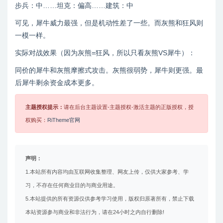
步兵：中……坦克：偏高……建筑：中
可见，犀牛威力最强，但是机动性差了一些。而灰熊和狂风则
一模一样。
实际对战效果（因为灰熊=狂风，所以只看灰熊VS犀牛）：
同价的犀牛和灰熊摩擦式攻击。灰熊很弱势，犀牛则更强。最
后犀牛剩余资金成本更多。
主题授权提示：
请在后台主题设置-主题授权-激活主题的正版授权，授
权购买：
RiTheme官网
声明：
1.本站所有内容均由互联网收集整理、网友上传，仅供大家参考、学
习，不存在任何商业目的与商业用途。
5.本站提供的所有资源仅供参考学习使用，版权归原著所有，禁止下载
本站资源参与商业和非法行为，请在24小时之内自行删除!