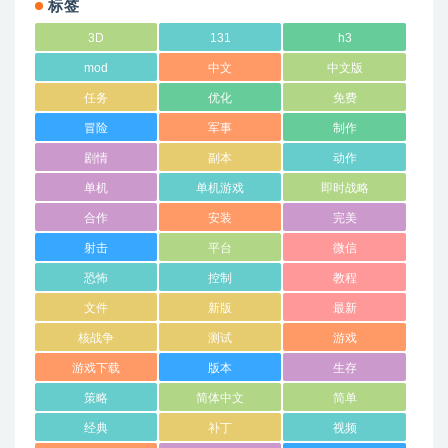
标签
3D
131
h3
mod
中文
中文版
任务
优化
免费
冒险
军事
制作
剧情
副本
动作
单机
单机游戏
即时战略
合作
安装
完美
射击
平台
微信
恐怖
控制
教程
文件
新版
最新
核战争
测试
游戏
游戏下载
版本
生存
策略
简体中文
简单
经典
补丁
视频