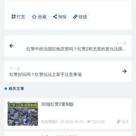
打赏
收藏
海报
链接
上一篇
红警中的法国巨炮厉害吗？红警2和尤里的复仇法国巨
炮对比
下一篇
红警好玩吗？红警玩法之新手注意事项
相关文章
3D版红警2重制版
红色警戒2
2026-08-04
1324.5K
19.9