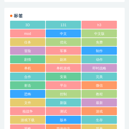
标签
3D
131
h3
mod
中文
中文版
任务
优化
免费
冒险
军事
制作
剧情
副本
动作
单机
单机游戏
即时战略
合作
安装
完美
射击
平台
微信
恐怖
控制
教程
文件
新版
最新
核战争
测试
游戏
游戏下载
版本
生存
策略
简体中文
简单