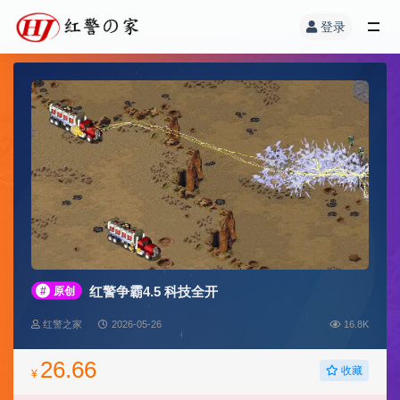
登录
红警争霸4.5 科技全开
#
原创
红警之家
2026-05-26
16.8K
26.66
收藏
¥