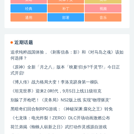
经典
补丁
视频
通用
部署
音乐
近期话题
追求纯粹战国体验，《刺客信条：影》和《对马岛之魂》该如
何选择？
《原神》全新「月之八」版本「映夏!归乡?千灵节!」今日正
式开启!
《博人传》战力格局大变！李洛克跻身第一梯队
《坦克世界》迎来2.0时代，9月5日上线11级坦克
别躲了开枪吧！《灵务局》NS2版上线 实现”物理驱灵”
黑暗奇幻回合制RPG游戏：《神秘深渊:腐化之王》转免
《七龙珠：电光炸裂！ZERO》DLC开场动画激燃公布
荷兰弟揭《蜘蛛人崭新之日》武打动作灵感源自游戏