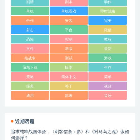
剧情
副本
动作
单机
单机游戏
即时战略
合作
安装
完美
射击
平台
微信
恐怖
控制
教程
文件
新版
最新
核战争
测试
游戏
游戏下载
版本
生存
策略
简体中文
简单
经典
补丁
视频
通用
部署
音乐
近期话题
追求纯粹战国体验，《刺客信条：影》和《对马岛之魂》该如
何选择？