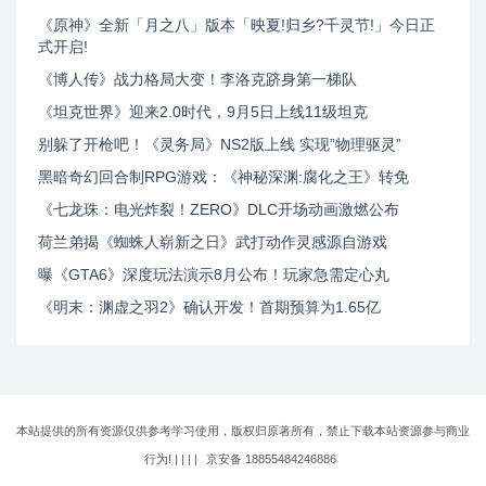
《原神》全新「月之八」版本「映夏!归乡?千灵节!」今日正
式开启!
《博人传》战力格局大变！李洛克跻身第一梯队
《坦克世界》迎来2.0时代，9月5日上线11级坦克
别躲了开枪吧！《灵务局》NS2版上线 实现”物理驱灵”
黑暗奇幻回合制RPG游戏：《神秘深渊:腐化之王》转免
《七龙珠：电光炸裂！ZERO》DLC开场动画激燃公布
荷兰弟揭《蜘蛛人崭新之日》武打动作灵感源自游戏
曝《GTA6》深度玩法演示8月公布！玩家急需定心丸
《明末：渊虚之羽2》确认开发！首期预算为1.65亿
本站提供的所有资源仅供参考学习使用，版权归原著所有，禁止下载本站资源参与商业
行为! | |
|
|
京安备 18855484246886