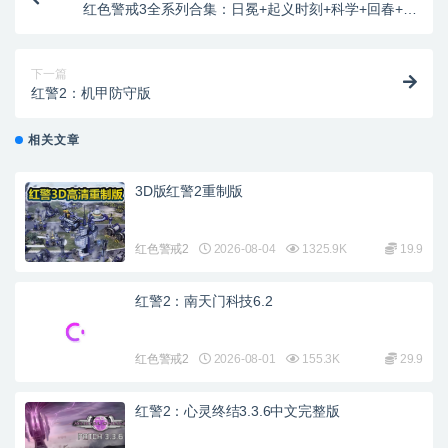
红色警戒3全系列合集：日冕+起义时刻+科学+回春+龙
霸天下等+冲突世界+修改器
下一篇
红警2：机甲防守版
相关文章
3D版红警2重制版
红色警戒2
2026-08-04
1325.9K
19.9
红警2：南天门科技6.2
红色警戒2
2026-08-01
155.3K
29.9
红警2：心灵终结3.3.6中文完整版