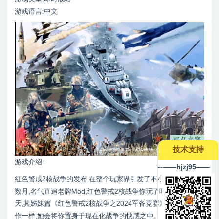
游戏语言:中文
技术支持
游戏介绍:
--——hjzj95——
红色警戒2核战争的发布,在整个玩家界引发了不小的骚动,短短
数月,名气直追老牌Mod,红色警戒2核战争你玩了吗?数月后的今
天,其姊妹篇《红色警戒2核战争之2024军备竞赛》发布了,和前
作一样,她会将你置身于现在化战争的快感之中。