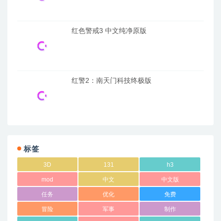
红色警戒3 中文纯净原版
红警2：南天门科技终极版
标签
3D
131
h3
mod
中文
中文版
任务
优化
免费
冒险
军事
制作