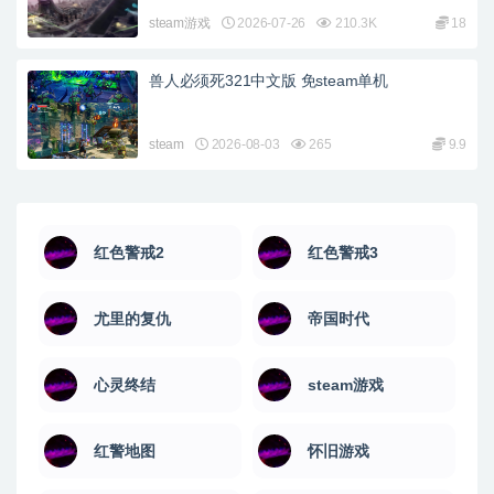
steam游戏
2026-07-26
210.3K
18
兽人必须死321中文版 免steam单机
steam
2026-08-03
265
9.9
红色警戒2
红色警戒3
尤里的复仇
帝国时代
心灵终结
steam游戏
红警地图
怀旧游戏