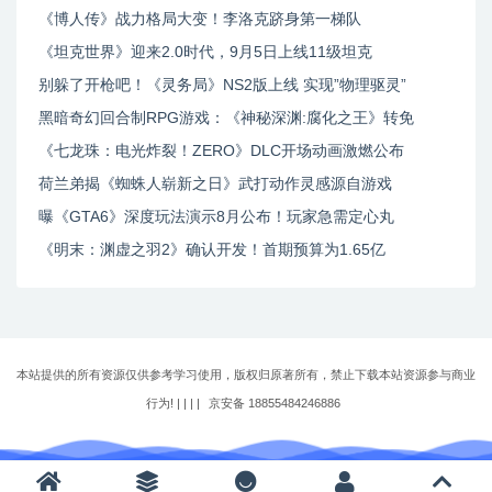
《博人传》战力格局大变！李洛克跻身第一梯队
《坦克世界》迎来2.0时代，9月5日上线11级坦克
别躲了开枪吧！《灵务局》NS2版上线 实现”物理驱灵”
黑暗奇幻回合制RPG游戏：《神秘深渊:腐化之王》转免
《七龙珠：电光炸裂！ZERO》DLC开场动画激燃公布
荷兰弟揭《蜘蛛人崭新之日》武打动作灵感源自游戏
曝《GTA6》深度玩法演示8月公布！玩家急需定心丸
《明末：渊虚之羽2》确认开发！首期预算为1.65亿
本站提供的所有资源仅供参考学习使用，版权归原著所有，禁止下载本站资源参与商业
行为! | |
|
|
京安备 18855484246886