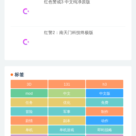
红色警戒3 中文纯净原版
红警2：南天门科技终极版
标签
3D
131
h3
mod
中文
中文版
任务
优化
免费
冒险
军事
制作
剧情
副本
动作
单机
单机游戏
即时战略