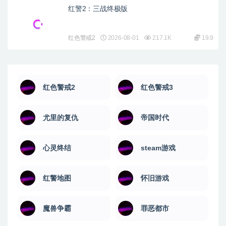
红警2：三战终极版
红色警戒2
2026-08-01
217.1K
19.9
红色警戒2
红色警戒3
尤里的复仇
帝国时代
心灵终结
steam游戏
红警地图
怀旧游戏
魔兽争霸
罪恶都市