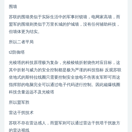
围墙
苏联的围墙类似于实际生活中的军事封锁墙，电网家高墙，而
盟军的围墙则类似于万里长城的护城墙，没有任何辅助科技，
但墙体更为结实。
所以二者平局
t2防御塔
光棱塔的科技原理极为复杂，光棱棱镜折射烧伤对应目标，这
其中折射与威力的安全控制都是极为严谨的科技指标 反观苏联
坐地式的斯特拉线圈只需要控制安全放电不伤害友军即可而这
指挥部的电脑完全可以通过电子代码进行控制。因此磁爆线圈
科技含量远远不及光棱塔
所以盟军胜
雷达干扰技术
苏联不存在雷达感人，而盟军则可以通过雷达干扰塔干扰敌方
的雷达视线