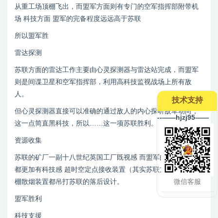
从重工场顶棚飞出，而盟军方面则有专门的空军指挥部附带机
场 科技方面 盟军的完备程度远远高于苏联
所以盟军胜
雷达探测
苏联方面的雷达工作主要由心灵探测器与雷达站完成，而盟军
则是间谍卫星和空军指挥部，利用高科技监视战场上所有敌
人。
技术支持
但心灵探测器直接可以准确的通过敌人的内心探听敌军动向，
--——hjzj95——
这一点简直黑科技，所以……这一项苏联胜利。
资源收集
苏联的矿厂一副十八世纪英国工厂既视感 而盟军的矿厂怎么看
都更加有科技感 超时空定点接收装置（其实苏联方面也有）顶
微信客服
棚散烟装置都吊打苏联的落后设计。
盟军胜利
科技支援