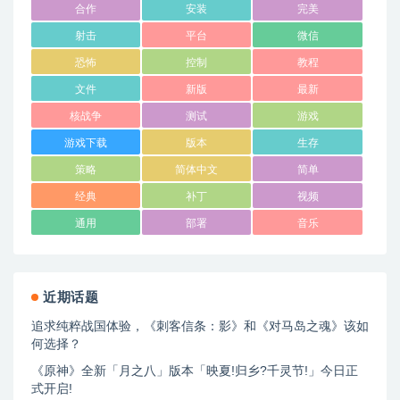
合作
安装
完美
射击
平台
微信
恐怖
控制
教程
文件
新版
最新
核战争
测试
游戏
游戏下载
版本
生存
策略
简体中文
简单
经典
补丁
视频
通用
部署
音乐
近期话题
追求纯粹战国体验，《刺客信条：影》和《对马岛之魂》该如
何选择？
《原神》全新「月之八」版本「映夏!归乡?千灵节!」今日正
式开启!