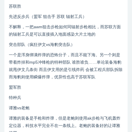
苏联胜
先进反步兵（盟军 狙击手 苏联 辐射工兵）
不解释，一把awm狙击步枪如何同辐射步枪相比，而苏联方面
的辐射工兵是可以直接插入地面感染大片土地的
突击部队（疯狂伊文vs海豹突击队）
一个是浑身绑满炸弹的恐怖分子，而且不能下海。另一个则是
带着炸掉和mp5冲锋枪的特种部队 谁胜谁负……单论装备海豹
就甩伊文几条街 而且伊文用的是引线炸药 会被工程兵部队拆除
而海豹则使用瞬爆炸弹，优异性也高于苏联军队
盟军胜
特种兵
谭雅vs老鲍
谭雅的装备是手枪和炸弹，但是老鲍则使用ak步枪与飞机轰炸
定位器，科技水平完全不在一条线上。老鲍的装备好的让谭雅