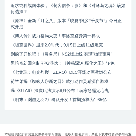
追求纯粹战国体验，《刺客信条：影》和《对马岛之魂》该如
何选择？
《原神》全新「月之八」版本「映夏!归乡?千灵节!」今日正
式开启!
《博人传》战力格局大变！李洛克跻身第一梯队
《坦克世界》迎来2.0时代，9月5日上线11级坦克
别躲了开枪吧！《灵务局》NS2版上线 实现”物理驱灵”
黑暗奇幻回合制RPG游戏：《神秘深渊:腐化之王》转免
《七龙珠：电光炸裂！ZERO》DLC开场动画激燃公布
荷兰弟揭《蜘蛛人崭新之日》武打动作灵感源自游戏
曝《GTA6》深度玩法演示8月公布！玩家急需定心丸
《明末：渊虚之羽2》确认开发！首期预算为1.65亿
本站提供的所有资源仅供参考学习使用，版权归原著所有，禁止下载本站资源参与商业