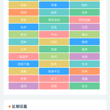
冒险
军事
制作
剧情
副本
动作
单机
单机游戏
即时战略
合作
安装
完美
射击
平台
微信
恐怖
控制
教程
文件
新版
最新
核战争
测试
游戏
游戏下载
版本
生存
策略
简体中文
简单
经典
补丁
视频
通用
部署
音乐
近期话题