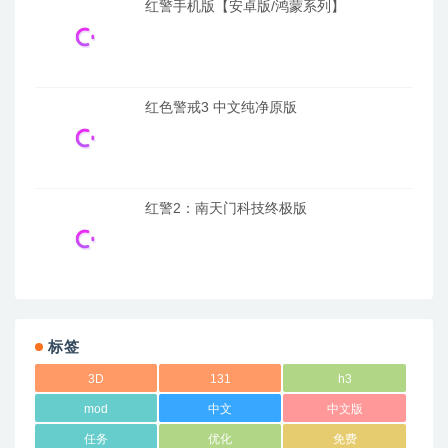
红警手机版【安卓版/鸿蒙系列】
红色警戒3 中文纯净原版
红警2：南天门科技终极版
标签
3D
131
h3
mod
中文
中文版
任务
优化
免费