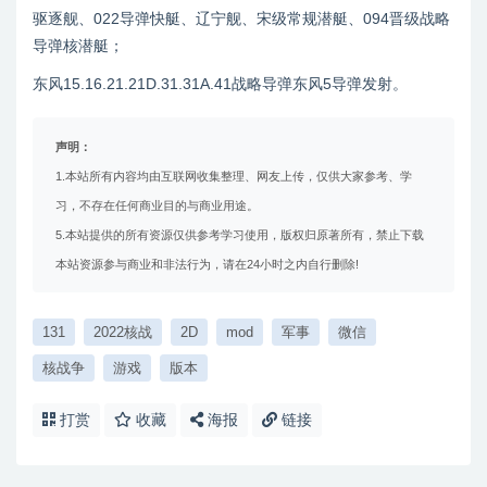
驱逐舰、022导弹快艇、辽宁舰、宋级常规潜艇、094晋级战略
导弹核潜艇；
东风15.16.21.21D.31.31A.41战略导弹东风5导弹发射。
声明：
1.本站所有内容均由互联网收集整理、网友上传，仅供大家参考、学
习，不存在任何商业目的与商业用途。
5.本站提供的所有资源仅供参考学习使用，版权归原著所有，禁止下载
本站资源参与商业和非法行为，请在24小时之内自行删除!
131
2022核战
2D
mod
军事
微信
核战争
游戏
版本
打赏
收藏
海报
链接