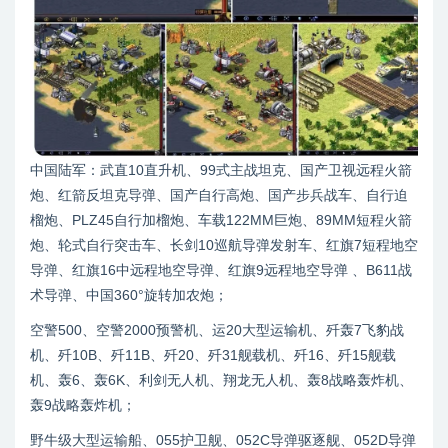
中国陆军：武直10直升机、99式主战坦克、国产卫视远程火箭
炮、红箭反坦克导弹、国产自行高炮、国产步兵战车、自行迫
榴炮、PLZ45自行加榴炮、车载122MM巨炮、89MM短程火箭
炮、轮式自行突击车、长剑10巡航导弹发射车、红旗7短程地空
导弹、红旗16中远程地空导弹、红旗9远程地空导弹 、B611战
术导弹、中国360°旋转加农炮；
空警500、空警2000预警机、运20大型运输机、歼轰7飞豹战
机、歼10B、歼11B、歼20、歼31舰载机、歼16、歼15舰载
机、轰6、轰6K、利剑无人机、翔龙无人机、轰8战略轰炸机、
轰9战略轰炸机；
野牛级大型运输船、055护卫舰、052C导弹驱逐舰、052D导弹