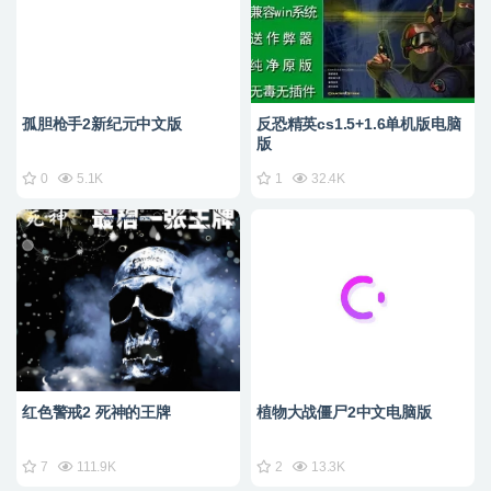
孤胆枪手2新纪元中文版
反恐精英cs1.5+1.6单机版电脑
版
0
5.1K
1
32.4K
红色警戒2 死神的王牌
植物大战僵尸2中文电脑版
7
111.9K
2
13.3K