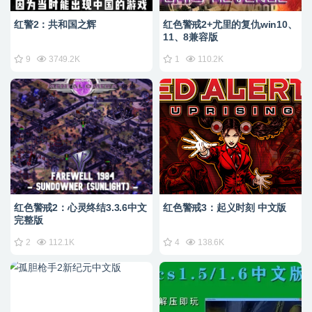
红警2：共和国之辉
红色警戒2+尤里的复仇win10、
11、8兼容版
9
3749.2K
1
110.2K
红色警戒2：心灵终结3.3.6中文
红色警戒3：起义时刻 中文版
完整版
2
112.1K
4
138.6K