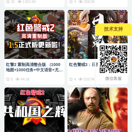
10
1324.5K
3
208.3K
技术支持
--——hjzj95——
红警2 重制高清整合版 （1000
红色警戒3：日冕【神级MOD】
地图+1000任务+中文语音+尤复
共辉）
微信客服
0
44.1K
4
520.5K