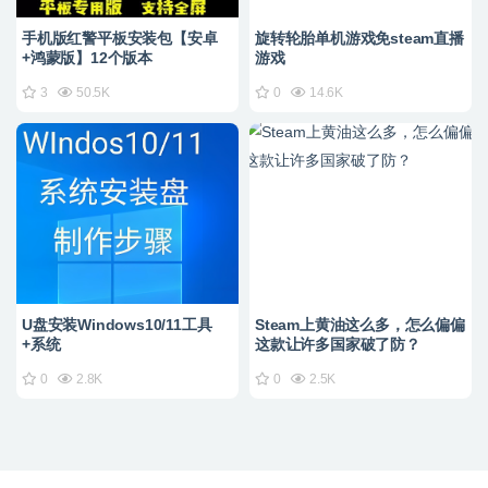
手机版红警平板安装包【安卓
旋转轮胎单机游戏免steam直播
+鸿蒙版】12个版本
游戏
3
50.5K
0
14.6K
U盘安装Windows10/11工具
Steam上黄油这么多，怎么偏偏
+系统
这款让许多国家破了防？
0
2.8K
0
2.5K