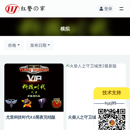
登录
模拟
价格
发布日期
技术支持
--——hjzj95——
尤里科技时代4.0黑夜完结版
火柴人之守卫城堡2最新版