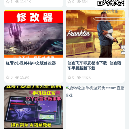
1
114.4K
0
334
微信客服
红警2心灵终结中文版修改器
侠盗飞车罪恶都市下载_侠盗猎
车手最新版下载
0
15.9K
0
44.0K