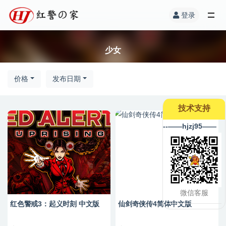
登录
少女
价格
发布日期
技术支持
--——hjzj95——
微信客服
红色警戒3：起义时刻 中文版
仙剑奇侠传4简体中文版