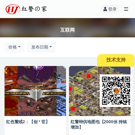
登录
互联网
价格
发布日期
技术支持
--——hjzj95——
微信客服
红色警戒2：【创 * 世】
红警特供地图包【2000张 持续
增加】